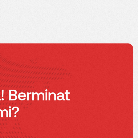
a! Berminat
mi?