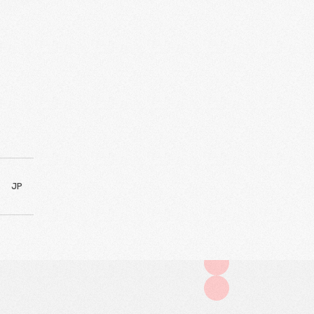
JP
SHARE
er Proofing di daerah