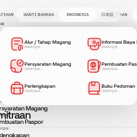
ATIHAN
GANTI BAHASA
INFO MAGANG
JENIS KERJA
INDONESIA
日本語
KEMITRAAN
si
o Pelatihan
Informasi Biaya
Alur / Tahap Magang
Persyaratan Pel
Informasi Biay
deskripsi...
deskripsi...
deskripsi...
deskripsi...
formasi Biaya
fo Magang
ripsi...
Persyaratan Magang
Pembuatan Pas
iew di Perusahaan
rsyaratan Pelatihan
deskripsi...
deskripsi...
ripsi...
ur / Tahap Magang
25
Perlengkapan
Buku Pedoman
is Kerja
ripsi...
deskripsi...
deskripsi...
formasi Biaya Magang
ripsi...
rsyaratan Magang
mitraan
ripsi...
mbuatan Paspor
ripsi...
rlengkapan