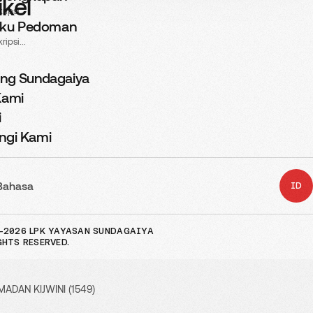
ikel
ripsi...
ku Pedoman
ripsi...
ang Sundagaiya
Kami
i
ngi Kami
Bahasa
ID
angan di perusahaan SWO Japan yang bergerak di bidang Wat
-2026 LPK YAYASAN SUNDAGAIYA
GHTS RESERVED.
 :
ADAN KIJWINI (1549)