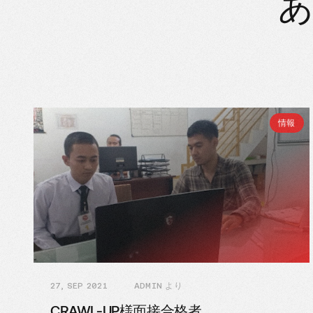
あ
情報
27, SEP 2021
ADMIN より
CRAWL-UP様面接合格者