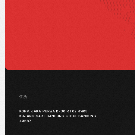
住所
KOMP. JAKA PURWA B-30 RT02 RW05,
KUJANG SARI BANDUNG KIDUL BANDUNG
40287