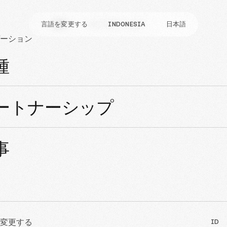
言語を変更する
職種
パートナーシップ
INDONESIA
記事
日本語
ーション
種
ートナーシップ
事
変更する
ID