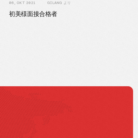
06, OKT 2021
GILANG より
初美様面接合格者