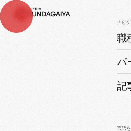
ナビゲ
職
情報
パ
進路説明会
記
言語を