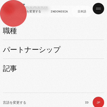
言語を変更する
INDONESIA
日本語
ナビゲーション
面接の合格者
丸八土建工業様面接合格者
職種
発行済み
より
パートナーシップ
05, Mei 2026
Adi
記事
言語を変更する
ID
JP