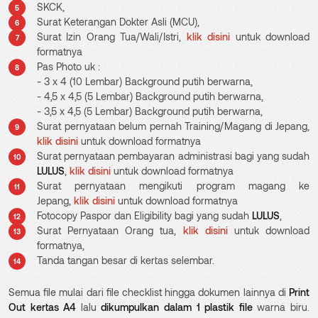
SKCK,
Surat Keterangan Dokter Asli (MCU),
Surat Izin Orang Tua/Wali/Istri,
klik disini
untuk download
formatnya
Pas Photo uk :
- 3 x 4 (10 Lembar) Background putih berwarna,
- 4,5 x 4,5 (5 Lembar) Background putih berwarna,
- 3,5 x 4,5 (5 Lembar) Background putih berwarna,
Surat pernyataan belum pernah Training/Magang di Jepang,
klik disini
untuk download formatnya
Surat pernyataan pembayaran administrasi bagi yang sudah
LULUS
,
klik disini
untuk download formatnya
Surat pernyataan mengikuti program magang ke
Jepang,
klik disini
untuk download formatnya
Fotocopy Paspor dan Eligibility bagi yang sudah
LULUS
,
Surat Pernyataan Orang tua,
klik disini
untuk download
formatnya,
Tanda tangan besar di kertas selembar.
Semua file mulai dari file checklist hingga dokumen lainnya di
Print
Out kertas
A4
lalu
dikumpulkan dalam 1 plastik file
warna biru.