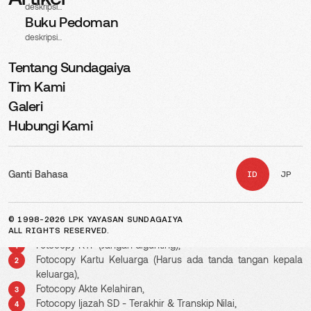
deskripsi...
Buku Pedoman
deskripsi...
Tentang Sundagaiya
Tim Kami
Galeri
Hubungi Kami
Perlu diperhatikan
, pada alur proses program magang, setelah
melaksanakan interview,
jika dinyatakan lolos interview
maka
siswa
wajib mengisi & mengumpulkan dokumen
yang telah
ditentukan. berikut dokumen yang wajib dikumpulkan:
Ganti Bahasa
ID
JP
Pertama download file checklist, berikut link nya
"link download
file"
kemudian dokumen :
© 1998-2026 LPK YAYASAN SUNDAGAIYA
ALL RIGHTS RESERVED.
Fotocopy KTP (Jangan digunting),
Fotocopy Kartu Keluarga (Harus ada tanda tangan kepala
keluarga),
Fotocopy Akte Kelahiran,
Fotocopy Ijazah SD - Terakhir & Transkip Nilai,