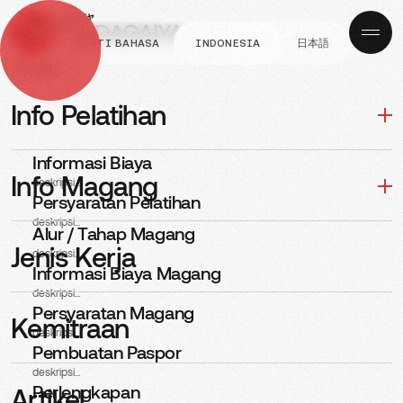
GANTI BAHASA
INDONESIA
日本語
Navigasi
INFO MAGANG
Alur / Tahap
Info Pelatihan
Magang
Informasi Biaya
Info Magang
deskripsi...
Persyaratan Pelatihan
deskripsi...
Alur / Tahap Magang
Jenis Kerja
deskripsi...
Informasi Biaya Magang
deskripsi...
Persyaratan Magang
Kemitraan
deskripsi...
Pembuatan Paspor
deskripsi...
Perlengkapan
Artikel