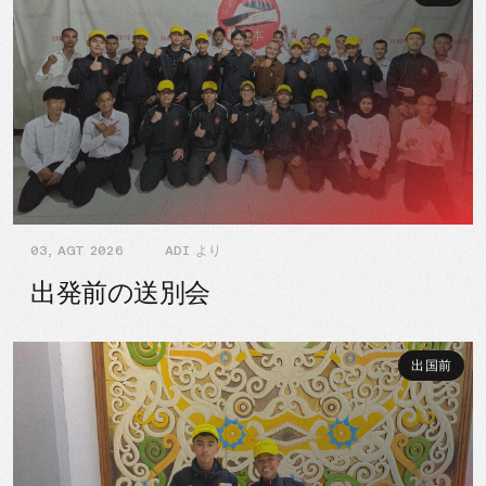
03, AGT 2026
ADI より
出発前の送別会
出国前