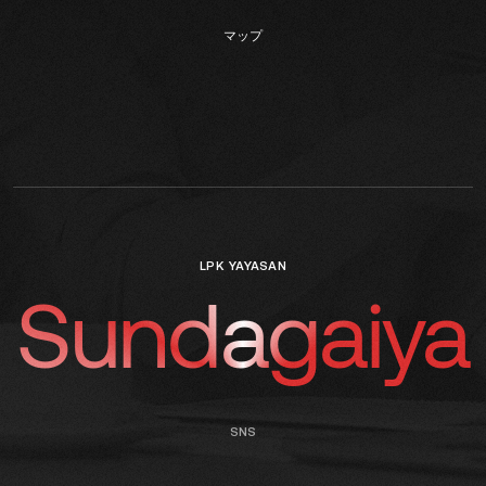
マップ
LPK YAYASAN
Sundagaiya
SNS